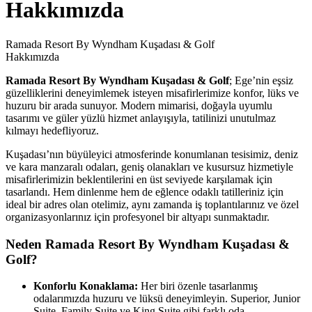
Hakkımızda
Ramada Resort By Wyndham Kuşadası & Golf
Hakkımızda
Ramada Resort By Wyndham Kuşadası & Golf
; Ege’nin eşsiz
güzelliklerini deneyimlemek isteyen misafirlerimize konfor, lüks ve
huzuru bir arada sunuyor. Modern mimarisi, doğayla uyumlu
tasarımı ve güler yüzlü hizmet anlayışıyla, tatilinizi unutulmaz
kılmayı hedefliyoruz.
Kuşadası’nın büyüleyici atmosferinde konumlanan tesisimiz, deniz
ve kara manzaralı odaları, geniş olanakları ve kusursuz hizmetiyle
misafirlerimizin beklentilerini en üst seviyede karşılamak için
tasarlandı. Hem dinlenme hem de eğlence odaklı tatilleriniz için
ideal bir adres olan otelimiz, aynı zamanda iş toplantılarınız ve özel
organizasyonlarınız için profesyonel bir altyapı sunmaktadır.
Neden Ramada Resort By Wyndham Kuşadası &
Golf?
Konforlu Konaklama:
Her biri özenle tasarlanmış
odalarımızda huzuru ve lüksü deneyimleyin. Superior, Junior
Suite, Family Suite ve King Suite gibi farklı oda