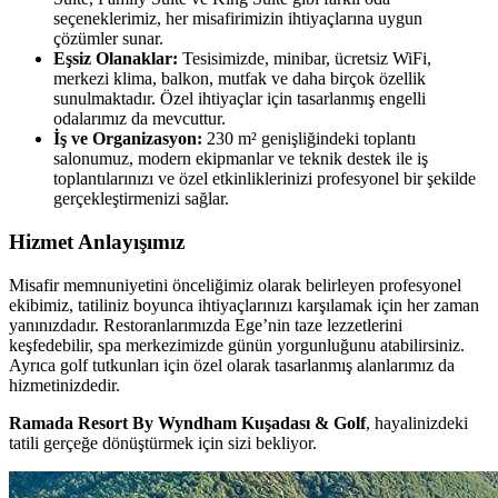
seçeneklerimiz, her misafirimizin ihtiyaçlarına uygun
çözümler sunar.
Eşsiz Olanaklar:
Tesisimizde, minibar, ücretsiz WiFi,
merkezi klima, balkon, mutfak ve daha birçok özellik
sunulmaktadır. Özel ihtiyaçlar için tasarlanmış engelli
odalarımız da mevcuttur.
İş ve Organizasyon:
230 m² genişliğindeki toplantı
salonumuz, modern ekipmanlar ve teknik destek ile iş
toplantılarınızı ve özel etkinliklerinizi profesyonel bir şekilde
gerçekleştirmenizi sağlar.
Hizmet Anlayışımız
Misafir memnuniyetini önceliğimiz olarak belirleyen profesyonel
ekibimiz, tatiliniz boyunca ihtiyaçlarınızı karşılamak için her zaman
yanınızdadır. Restoranlarımızda Ege’nin taze lezzetlerini
keşfedebilir, spa merkezimizde günün yorgunluğunu atabilirsiniz.
Ayrıca golf tutkunları için özel olarak tasarlanmış alanlarımız da
hizmetinizdedir.
Ramada Resort By Wyndham Kuşadası & Golf
, hayalinizdeki
tatili gerçeğe dönüştürmek için sizi bekliyor.